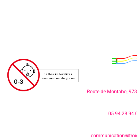
Adresse:
Route de Montabo, 97
Numéro de télép
05.94.28.94.
E-mail:
communication@trois