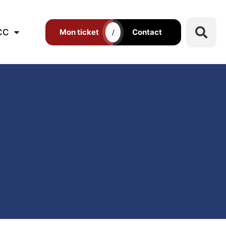
CC
Mon ticket
Contact
/