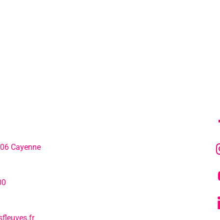
MENU
SU
306 Cayenne
L’agenda
hone:
00
Notre actualité
fleuves.fr