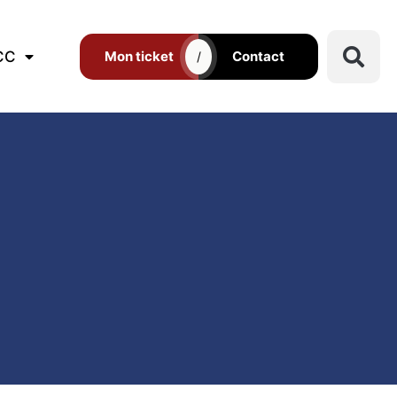
CC
Mon ticket
Contact
/