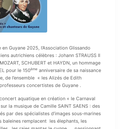
e en Guyane 2025, l’Association Glissando
ns autrichiens célèbres : Johann STRAUSS II
nce, MOZART, SCHUBERT et HAYDN, un hommage
ème
L pour le 150
anniversaire de sa naissance
ée, de l’ensemble « les Alizés de Edith
professeurs concertistes de Guyane .
concert aquatique en création « le Carnaval
sur la musique de Camille SAINT SAENS : des
més par des spécialistes d’images sous-marines
es baleines remplacent les élephants, les
lles , les raies mantas le cygne …, passionnant