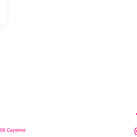
MENU
SU
306 Cayenne