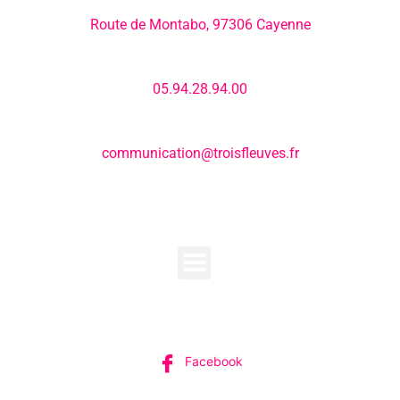
Adresse:
Route de Montabo, 97306 Cayenne
Numéro de téléphone:
05.94.28.94.00
E-mail:
communication@troisfleuves.fr
MENU
SUIVEZ-NOUS
Facebook