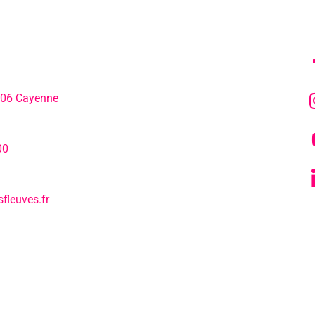
MENU
SU
306 Cayenne
L’agenda
hone:
00
Notre actualité
fleuves.fr
Tous nos s
L’EPCC