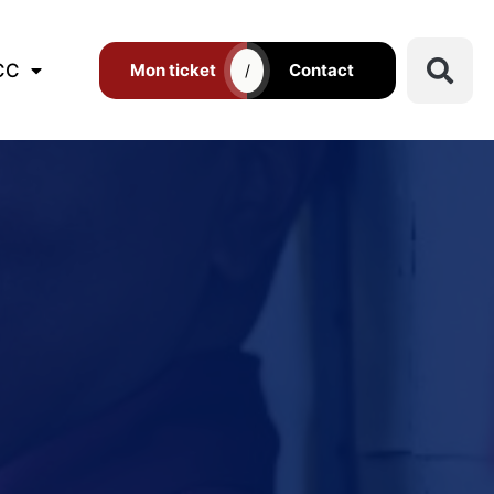
CC
Mon ticket
Contact
/