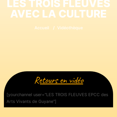
LES TROIS FLEUVES
AVEC LA CULTURE
Accueil
/
Vidéothèque
Retours en vidéo
[yourchannel user="LES TROIS FLEUVES EPCC des
Arts Vivants de Guyane"]