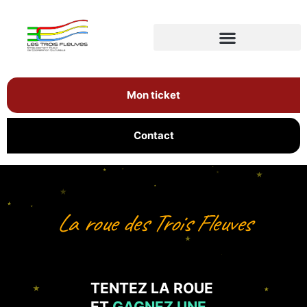
Mon ticket
Contact
La roue des Trois Fleuves
TENTEZ LA ROUE
ET
GAGNEZ UNE