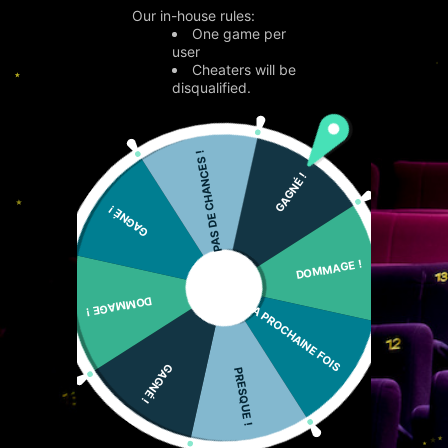
Our in-house rules:
One game per
user
Cheaters will be
disqualified.
PAS DE CHANCES !
GAGNÉ !
GAGNÉ !
DOMMAGE !
DOMMAGE !
LA PROCHAINE FOIS
GAGNÉ !
PRESQUE !