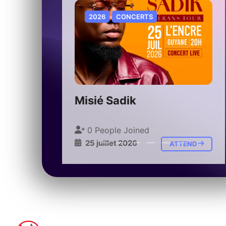
2026
CONCERTS
Misié Sadik
0 People Joined
25 juillet 2026
ATTEND
ATTEND