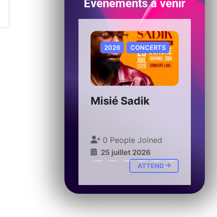
Evènements à venir
EVÈNEMENTS
2026
CONCERTS
Jeunesse
Misié Sadik
ple Joined
0 People Joined
llet 2026
25 juillet 2026
ATTEND
ATTEND