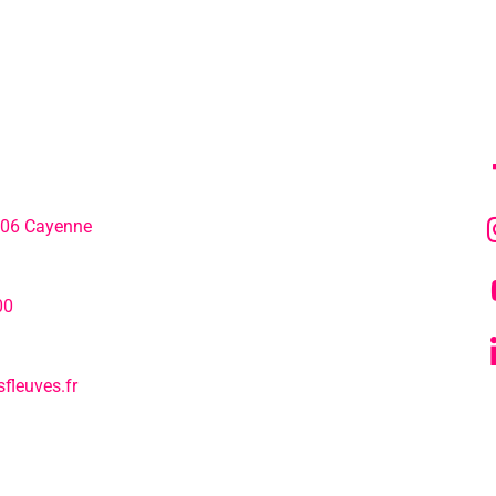
MENU
SU
306 Cayenne
L’agenda
hone:
00
Notre actualité
fleuves.fr
Tous nos s
L’EPCC