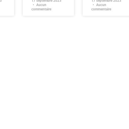
3
17 septembre 2023
17 septembre 2023
Aucun
Aucun
commentaire
commentaire
2026
Miss 
0 Peo
20 jui