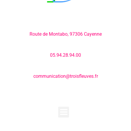
Adresse:
Route de Montabo, 97306 Cayenne
Numéro de téléphone:
05.94.28.94.00
E-mail:
communication@troisfleuves.fr
MENU
SUIVEZ-NOUS