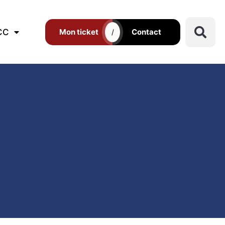
CC
Mon ticket
Contact
/