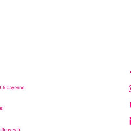
MENU
SU
306 Cayenne
L’agenda
hone:
00
Notre actualité
fleuves.fr