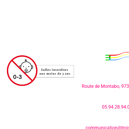
Adresse:
Route de Montabo, 97
Numéro de télép
05.94.28.94.
E-mail:
communication@trois