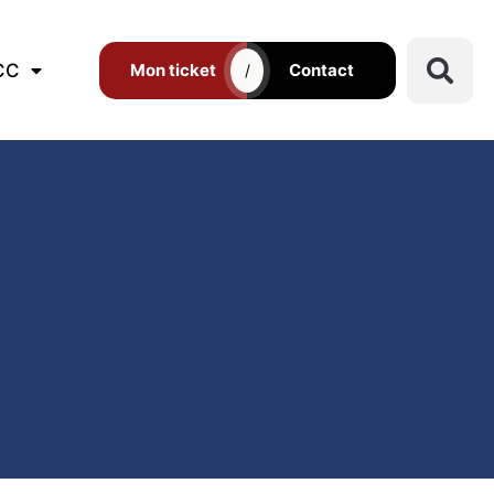
CC
Mon ticket
Contact
/