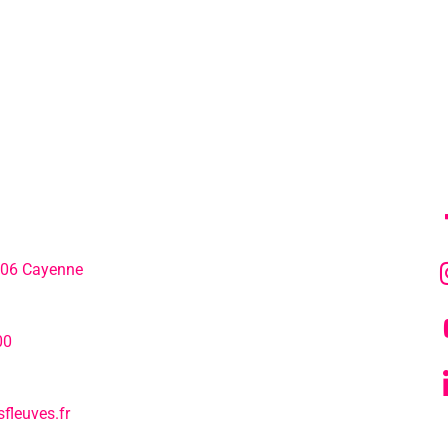
MENU
SU
306 Cayenne
L’agenda
hone:
00
Notre actualité
fleuves.fr
Tous nos s