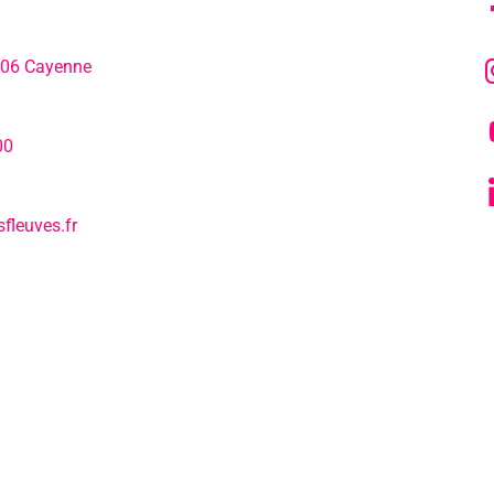
306 Cayenne
L’agenda
hone:
00
Notre actualité
fleuves.fr
Tous nos s
L’EPCC