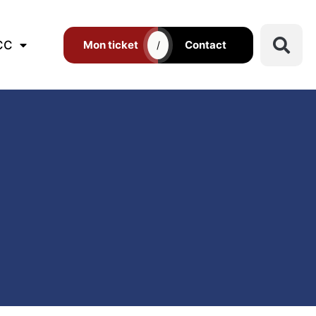
CC
Mon ticket
Contact
/