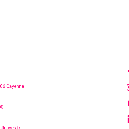
MENU
SU
306 Cayenne
L’agenda
hone:
00
Notre actualité
fleuves.fr