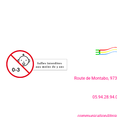
Adresse:
Route de Montabo, 97
Numéro de télép
05.94.28.94.
E-mail:
communication@trois