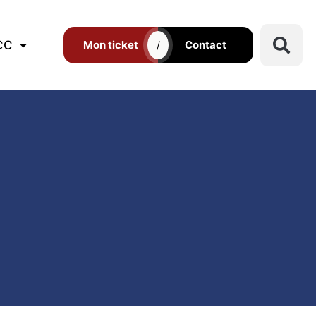
CC
Mon ticket
Contact
/