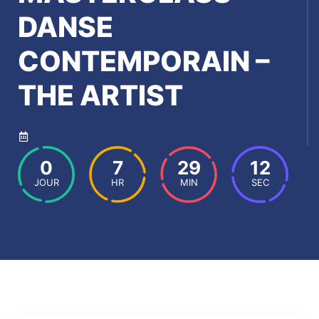
DANSE
CONTEMPORAIN –
THE ARTIST
0
7
29
11
JOUR
HR
MIN
SEC