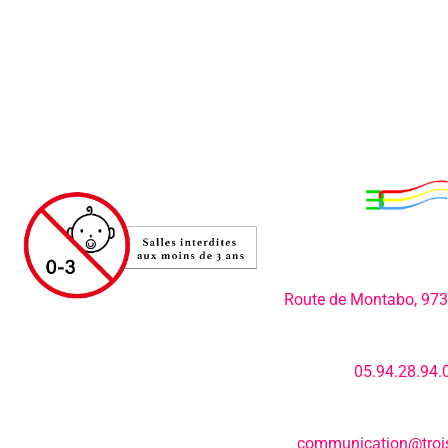
Adresse:
Route de Montabo, 97
Numéro de télép
05.94.28.94.
E-mail:
communication@trois