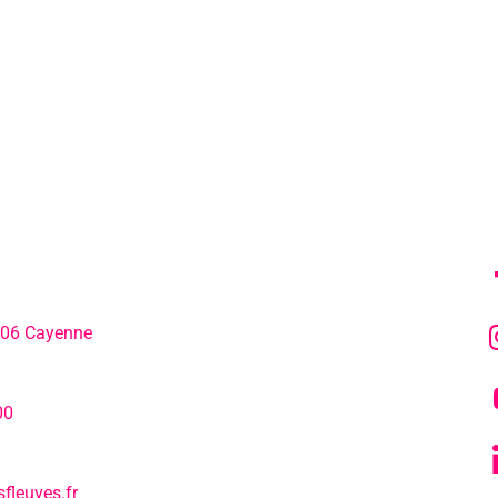
MENU
SU
306 Cayenne
L’agenda
hone:
00
Notre actualité
fleuves.fr