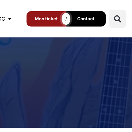
CC
Mon ticket
Contact
/