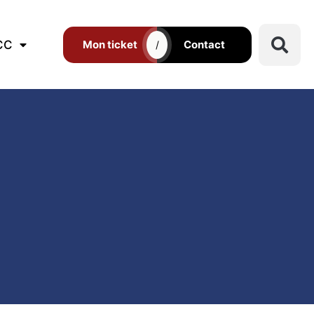
CC
Mon ticket
Contact
/