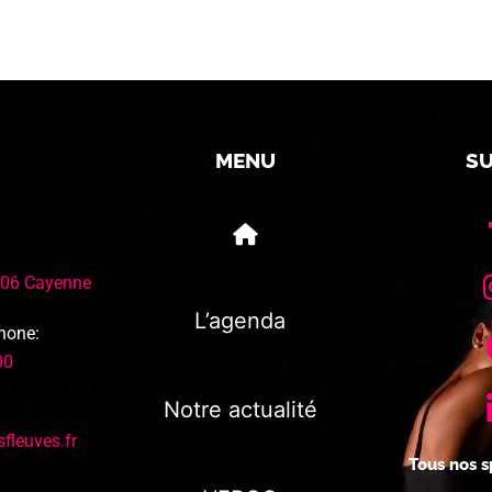
MENU
SU
306 Cayenne
L’agenda
hone:
00
Notre actualité
fleuves.fr
Tous nos s