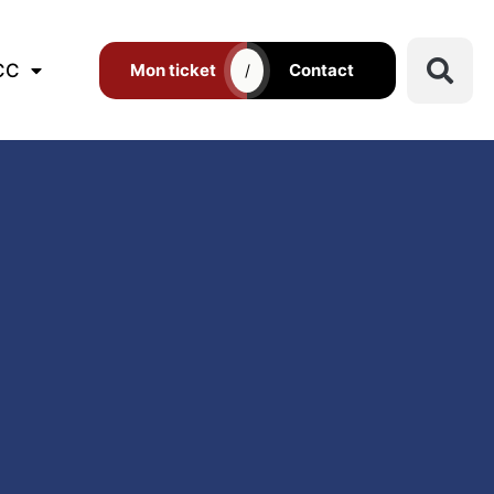
CC
Mon ticket
Contact
/