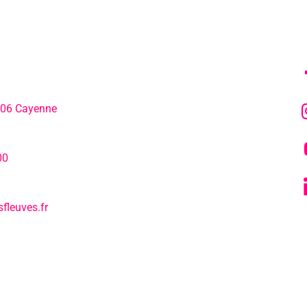
MENU
SU
306 Cayenne
L’agenda
hone:
00
Notre actualité
fleuves.fr
Tous nos s
L’EPCC