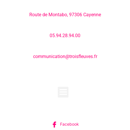
Adresse:
Route de Montabo, 97306 Cayenne
Numéro de téléphone:
05.94.28.94.00
E-mail:
communication@troisfleuves.fr
MENU
SUIVEZ-NOUS
Facebook