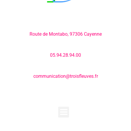
Adresse:
Route de Montabo, 97306 Cayenne
Numéro de téléphone:
05.94.28.94.00
E-mail:
communication@troisfleuves.fr
MENU
SUIVEZ-NOUS