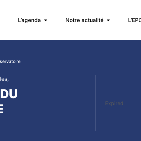
L’agenda
Notre actualité
L’EP
ervatoire
les
,
 DU
Expired
E