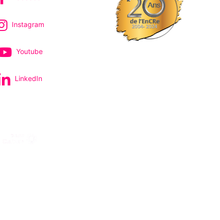
Instagram
Youtube
LinkedIn
pectacles et concerts
avec le
Site réalisé par Probiz