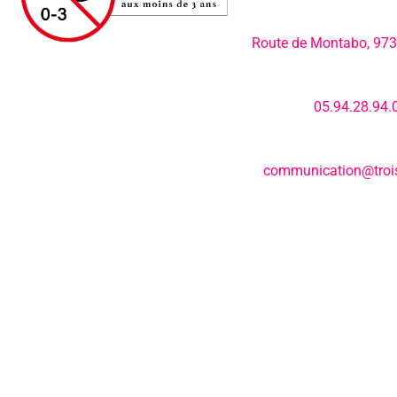
Adresse:
Route de Montabo, 97
Numéro de télép
05.94.28.94.
E-mail:
communication@trois
© Tous droits réservés L'EPCC les trois fleuves