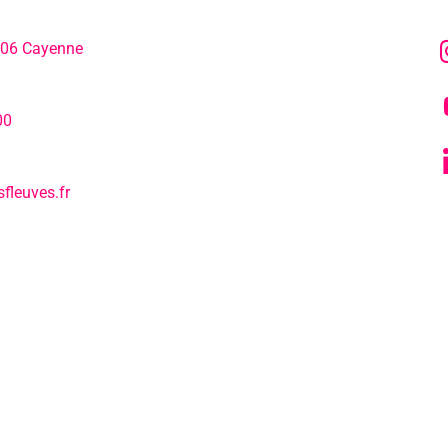
306 Cayenne
L’agenda
hone:
00
Notre actualité
fleuves.fr
Tous nos s
L’EPCC