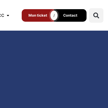
CC
Mon ticket
Contact
/