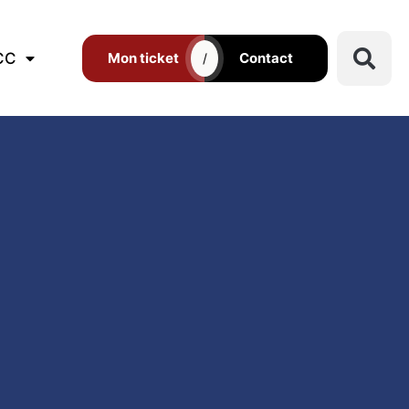
CC
Mon ticket
Contact
/