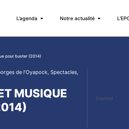
L’agenda
Notre actualité
L’EP
ue pour buster (2014)
eorges de l'Oyapock
,
Spectacles
,
ET MUSIQUE
Expired
2014)