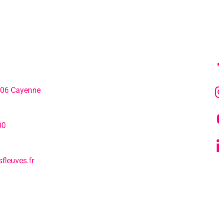
MENU
SU
306 Cayenne
L’agenda
hone:
00
Notre actualité
fleuves.fr
Tous nos s
L’EPCC