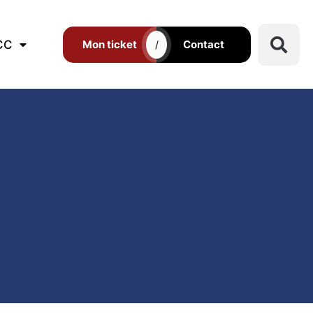
CC
Mon ticket
Contact
/