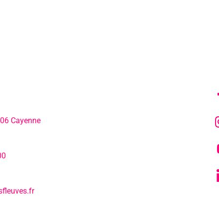
MENU
SU
306 Cayenne
L’agenda
hone:
00
Notre actualité
fleuves.fr
Tous nos s
L’EPCC