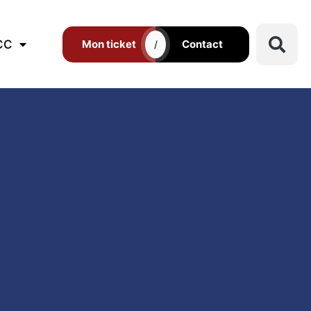
CC
Mon ticket
Contact
/