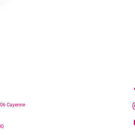
MENU
SU
306 Cayenne
L’agenda
hone:
00