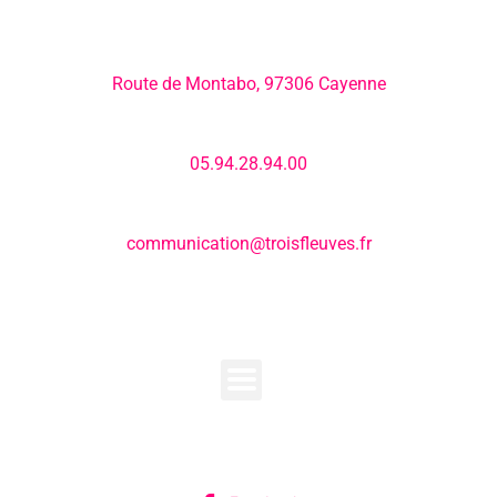
Adresse:
Route de Montabo, 97306 Cayenne
Numéro de téléphone:
05.94.28.94.00
E-mail:
communication@troisfleuves.fr
MENU
SUIVEZ-NOUS