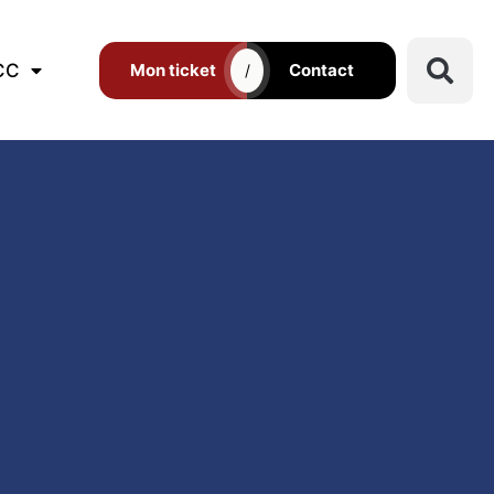
CC
Mon ticket
Contact
/