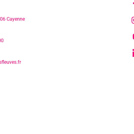
306 Cayenne
L’agenda
hone:
00
Notre actualité
fleuves.fr
Tous nos s
L’EPCC