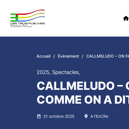
/
/
Accueil
Évènement
CALLMELUDO – ON F
2025
,
Spectacles
,
CALLMELUDO – 
COMME ON A DI
31 octobre 2025
A l'EnCRe