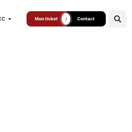
CC
Mon ticket
Contact
/
IVEZ-NOUS