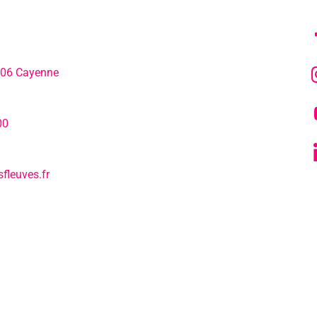
306 Cayenne
L’agenda
hone:
00
Notre actualité
fleuves.fr
Tous nos s
L’EPCC