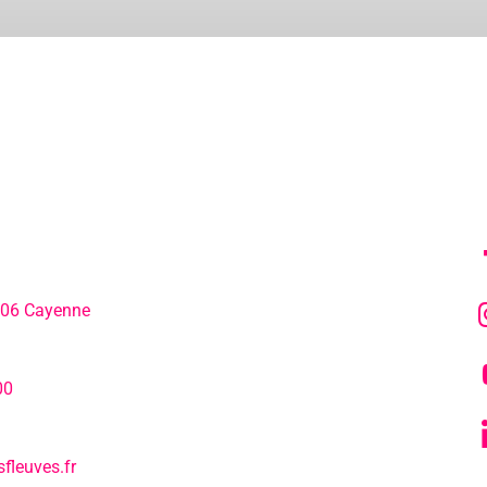
MENU
SU
306 Cayenne
L’agenda
hone:
00
Notre actualité
fleuves.fr