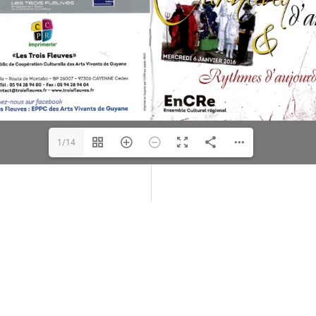
1/14
MENU
SU