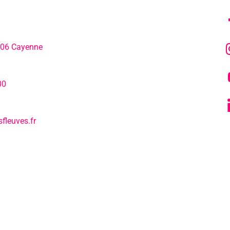
306 Cayenne
L’agenda
hone:
00
Notre actualité
fleuves.fr
Tous nos s
L’EPCC