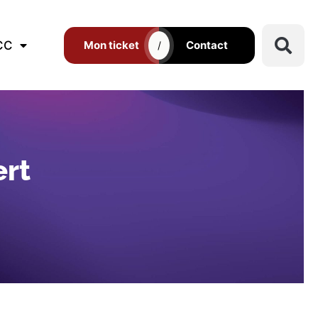
CC
Mon ticket
Contact
/
ert